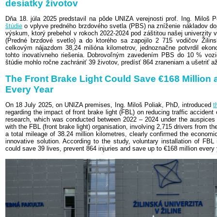
desiatky životov
Dňa 18. júla 2025 predstavil na pôde UNIZA verejnosti prof. Ing. Miloš 
štúdie
o vplyve predného brzdového svetla (PBS) na zníženie nákladov do
výskum, ktorý prebehol v rokoch 2022-2024 pod záštitou našej univerzity 
(Predné brzdové svetlo) a do ktorého sa zapojilo 2 715 vodičov Žilin
celkovým nájazdom 38,24 milióna kilometrov, jednoznačne potvrdil ekon
tohto inovatívneho riešenia. Dobrovoľným zavedením PBS do 10 % vozi
štúdie mohlo ročne zachrániť 39 životov, predísť 864 zraneniam a ušetriť až
The Front Brake Light Could Save €168 Million
Every Year
On 18 July 2025, on UNIZA premises, Ing. Miloš Poliak, PhD, introduced
t
regarding the impact of front brake light (FBL) on reducing traffic accident
research, which was conducted between 2022 – 2024 under the auspices of
with the FBL (front brake light) organisation, involving 2,715 drivers from th
a total mileage of 38.24 million kilometres, clearly confirmed the economi
innovative solution. According to the study, voluntary installation of FBL
could save 39 lives, prevent 864 injuries and save up to €168 million every 