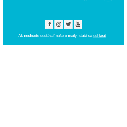
Ak nechcete dostávať naše e-maily, stačí sa
odhlásiť
.