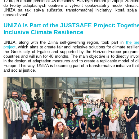
12 krajín a bude prebiehať 48 mesiacov. Hlavným cieľom je zapojiť zranite
do tvorby adaptačných opatrení a vytvoriť opakovateľný model klimatic
UNIZA sa tak stáva súčasťou transformačnej iniciatívy, ktorá spája
spravodlivosť.
UNIZA Is Part of the JUSTSAFE Project: Togethe
Inclusive Climate Resilience
UNIZA, along with the Žilina self-governing region, took part in
the pr
project
, which aims to create fair and inclusive solutions for climate resili
the Greek city of Egaleo and supported by the Horizon Europe programm
countries and will run for 48 months. The main objective is to directly invo
in the design of adaptation measures and to create a replicable model of cli
Europe. This way, UNIZA is becoming part of a transformative initiative th
and social justice.