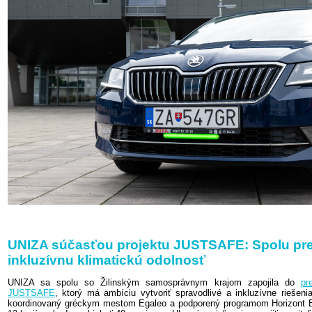
UNIZA súčasťou projektu JUSTSAFE: Spolu pre
inkluzívnu klimatickú odolnosť
UNIZA sa spolu so Žilinským samosprávnym krajom zapojila do
pr
JUSTSAFE
, ktorý má ambíciu vytvoriť spravodlivé a inkluzívne riešenia 
koordinovaný gréckym mestom Egaleo a podporený programom Horizont Eu