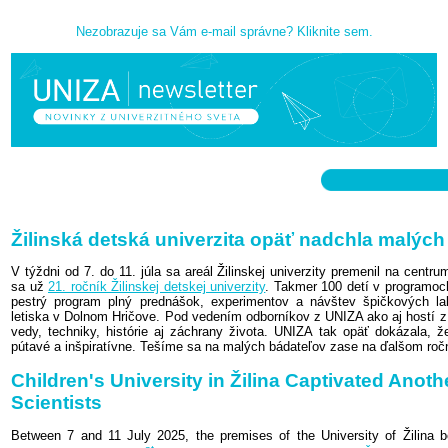
Nezobrazuje sa Vám e-mail správne? Kliknite sem.
Žilinská detská univerzita opäť nadchla malých
V týždni od 7. do 11. júla sa areál Žilinskej univerzity premenil na centr
sa už
21. ročník Žilinskej detskej univerzity
. Takmer 100 detí v programoch 
pestrý program plný prednášok, experimentov a návštev špičkových labo
letiska v Dolnom Hričove. Pod vedením odborníkov z UNIZA ako aj hostí z 
vedy, techniky, histórie aj záchrany života. UNIZA tak opäť dokázala, 
pútavé a inšpiratívne. Tešíme sa na malých bádateľov zase na ďalšom roč
Children's University in Žilina Captivated Anot
Scientists
Between 7 and 11 July 2025, the premises of the University of Žilina b