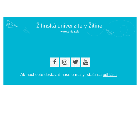
Ak nechcete dostávať naše e-maily, stačí sa
odhlásiť
.