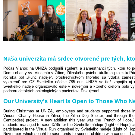
Naša univerzita má srdce otvorené pre tých, kto
Počas Vianoc na UNIZA podporili študenti a zamestnanci tých, ktorí to po
Domu charity sv. Vincenta v Žiline, Žilinského psieho útulku a projektu Pr
ročníka bol „Punč nádeje“, prostredníctvom ktorého sa vďaka zames
vyzbierať pre OZ Svetielko nádeje 785 eur. UNIZA sa tiež zapojila aj 
Svietielko nádeje organizovalo ešte v novembri a ktorého cieľom bolo vy
podporu detských onkologických pacientov. Ďakujeme!
Our University's Heart Is Open to Those Who Ne
During Christmas at UNIZA, employees and students supported those in 
Vincent Charity House in Žilina, the Žilina Dog Shelter, and through the
Centipedes) project. A new addition this year was the "Punch of Hope,
students managed to raise €785 for the Svetielko nádeje (Light of Hope) ci
participated in the Virtual Run organised by Svietielko nádeje (Light of Hop
November, which sought to raise funds to support children with cancer. Tha