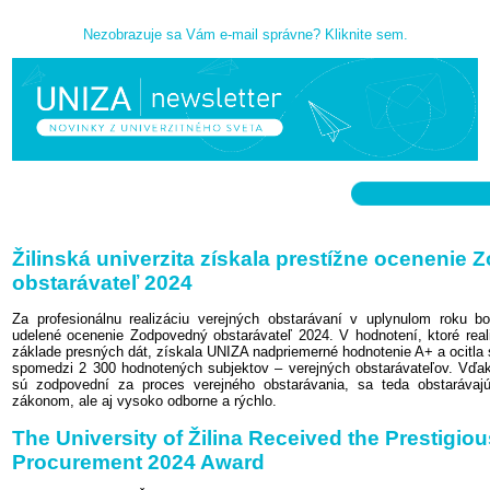
Nezobrazuje sa Vám e-mail správne? Kliknite sem.
Žilinská univerzita získala prestížne ocenenie
obstarávateľ 2024
Za profesionálnu realizáciu verejných obstarávaní v uplynulom roku bolo
udelené ocenenie Zodpovedný obstarávateľ 2024. V hodnotení, ktoré re
základe presných dát, získala UNIZA nadpriemerné hodnotenie A+ a ocitla
spomedzi 2 300 hodnotených subjektov – verejných obstarávateľov. Vď
sú zodpovední za proces verejného obstarávania, sa teda obstarávaj
zákonom, ale aj vysoko odborne a rýchlo.
The University of Žilina Received the Prestigio
Procurement 2024 Award