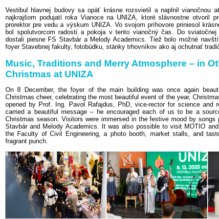
Vestibul hlavnej budovy sa opäť krásne rozsvietil a naplnil vianočnou
najkrajšom podujatí roka Vianoce na UNIZA, ktoré slávnostne otvoril pr
prorektor pre vedu a výskum UNIZA. Vo svojom príhovore priniesol krás
bol spolutvorcom radosti a pokoja v tento vianočný čas. Do sviatočnej
dostali piesne FS Stavbár a Melody Academics. Tiež bolo možné navští
foyer Stavebnej fakulty, fotobúdku, stánky trhovníkov ako aj ochutnať tra
Music, Traditions and Merry Atmosphere – in O
Christmas at UNIZA
On 8 December, the foyer of the main building was once again beautifu
Christmas cheer, celebrating the most beautiful event of the year, Christma
opened by Prof. Ing. Pavol Rafajdus, PhD, vice-rector for science and
carried a beautiful message – he encouraged each of us to be a source
Christmas season. Visitors were immersed in the festive mood by songs 
Stavbár and Melody Academics. It was also possible to visit MOTIO and t
the Faculty of Civil Engineering, a photo booth, market stalls, and tas
fragrant punch.